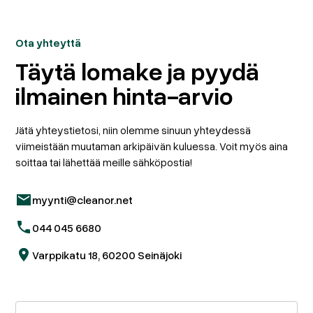
Ota yhteyttä
Täytä lomake ja pyydä
ilmainen hinta-arvio
Jätä yhteystietosi, niin olemme sinuun yhteydessä
viimeistään muutaman arkipäivän kuluessa. Voit myös aina
soittaa tai lähettää meille sähköpostia!
myynti@cleanor.net
044 045 6680
Varppikatu 18, 60200 Seinäjoki