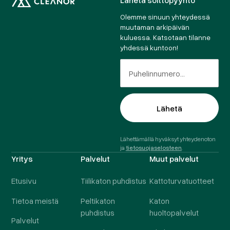
Olemme sinuun yhteydessä
muutaman arkipäivän
kuluessa. Katsotaan tilanne
yhdessä kuntoon!
Lähettämällä hyväksyt yhteydenoton
ja
tietosuojaselosteen
.
Yritys
Palvelut
Muut palvelut
Etusivu
Tiilikaton puhdistus
Kattoturvatuotteet
Tietoa meistä
Peltikaton
Katon
puhdistus
huoltopalvelut
Palvelut