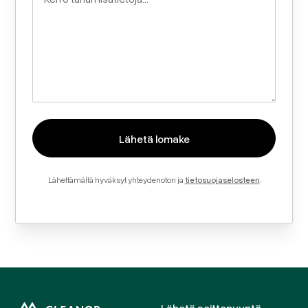
Lähettämällä hyväksyt yhteydenoton ja
tietosuojaselosteen
.
Lähetä soittopyyntö