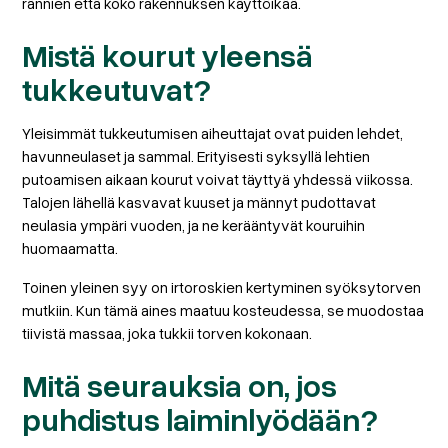
rännien että koko rakennuksen käyttöikää.
Mistä kourut yleensä
tukkeutuvat?
Yleisimmät tukkeutumisen aiheuttajat ovat puiden lehdet,
havunneulaset ja sammal. Erityisesti syksyllä lehtien
putoamisen aikaan kourut voivat täyttyä yhdessä viikossa.
Talojen lähellä kasvavat kuuset ja männyt pudottavat
neulasia ympäri vuoden, ja ne kerääntyvät kouruihin
huomaamatta.
Toinen yleinen syy on irtoroskien kertyminen syöksytorven
mutkiin. Kun tämä aines maatuu kosteudessa, se muodostaa
tiivistä massaa, joka tukkii torven kokonaan.
Mitä seurauksia on, jos
puhdistus laiminlyödään?