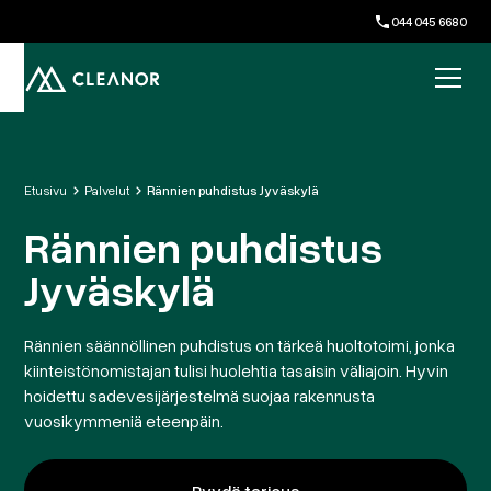
044 045 6680
Etusivu
Palvelut
Rännien puhdistus Jyväskylä
Rännien puhdistus
Jyväskylä
Rännien säännöllinen puhdistus on tärkeä huoltotoimi, jonka
kiinteistönomistajan tulisi huolehtia tasaisin väliajoin. Hyvin
hoidettu sadevesijärjestelmä suojaa rakennusta
vuosikymmeniä eteenpäin.
Pyydä tarjous