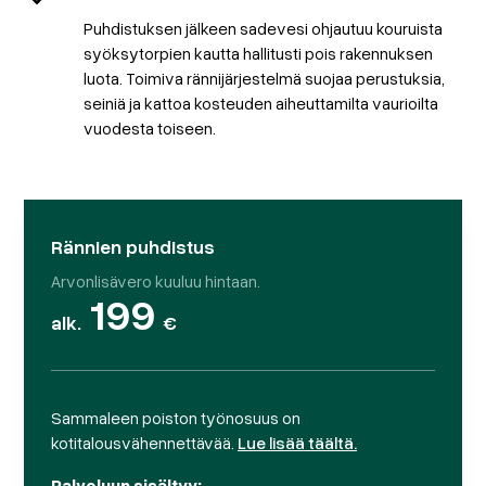
Puhdistuksen jälkeen sadevesi ohjautuu kouruista
syöksytorpien kautta hallitusti pois rakennuksen
luota. Toimiva rännijärjestelmä suojaa perustuksia,
seiniä ja kattoa kosteuden aiheuttamilta vaurioilta
vuodesta toiseen.
Rännien puhdistus
Arvonlisävero kuuluu hintaan.
199
alk.
€
Sammaleen poiston työnosuus on
kotitalousvähennettävää.
Lue lisää täältä.
Palveluun sisältyy: