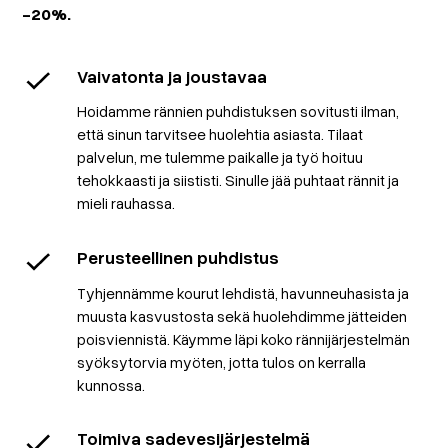
-20%.
Vaivatonta ja joustavaa
Hoidamme rännien puhdistuksen sovitusti ilman,
että sinun tarvitsee huolehtia asiasta. Tilaat
palvelun, me tulemme paikalle ja työ hoituu
tehokkaasti ja siististi. Sinulle jää puhtaat rännit ja
mieli rauhassa.
Perusteellinen puhdistus
Tyhjennämme kourut lehdistä, havunneuhasista ja
muusta kasvustosta sekä huolehdimme jätteiden
poisviennistä. Käymme läpi koko rännijärjestelmän
syöksytorvia myöten, jotta tulos on kerralla
kunnossa.
Toimiva sadevesijärjestelmä