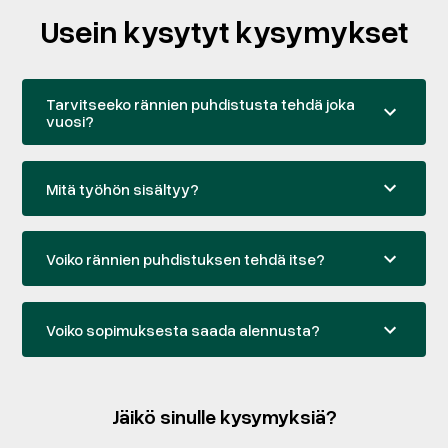
Usein kysytyt kysymykset
Tarvitseeko rännien puhdistusta tehdä joka
vuosi?
Mitä työhön sisältyy?
Voiko rännien puhdistuksen tehdä itse?
Voiko sopimuksesta saada alennusta?
Kyllä, vuosisopimuksella saat 20 prosentin
alennuksen kertapuhdistuksen hinnasta.
Jäikö sinulle kysymyksiä?
Sopimukseen voi sisältyä myös rännien ulkopintojen