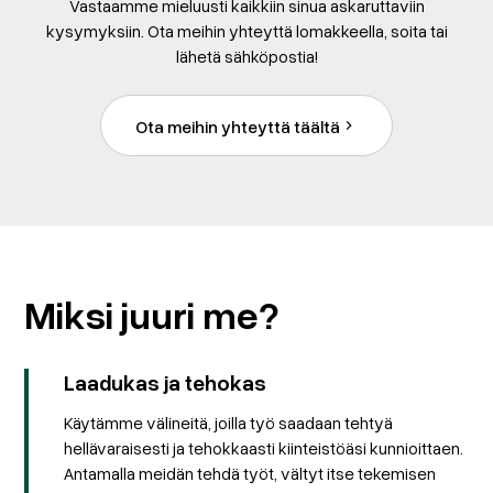
Vastaamme mieluusti kaikkiin sinua askaruttaviin
pesu ja vuotojen tiivistäminen.
kysymyksiin. Ota meihin yhteyttä lomakkeella, soita tai
lähetä sähköpostia!
Ota meihin yhteyttä täältä
Miksi juuri me?
Laadukas ja tehokas
Käytämme välineitä, joilla työ saadaan tehtyä
hellävaraisesti ja tehokkaasti kiinteistöäsi kunnioittaen.
Antamalla meidän tehdä työt, vältyt itse tekemisen