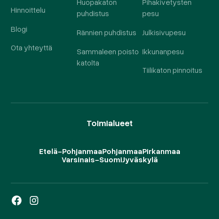
Huopakaton
Pihakivetysten
Hinnoittelu
puhdistus
pesu
Blogi
Rännien puhdistus
Julkisivupesu
Ota yhteyttä
Sammaleen poisto
Ikkunanpesu
katolta
Tiilikaton pinnoitus
Toimialueet
Etelä-Pohjanmaa
Pohjanmaa
Pirkanmaa
Varsinais-Suomi
Jyväskylä