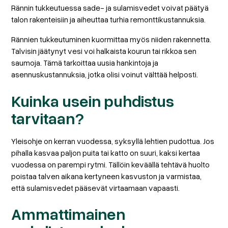
Rännin tukkeutuessa sade- ja sulamisvedet voivat päätyä
talon rakenteisiin ja aiheuttaa turhia remonttikustannuksia.
Rännien tukkeutuminen kuormittaa myös niiden rakennetta.
Talvisin jäätynyt vesi voi halkaista kourun tai rikkoa sen
saumoja. Tämä tarkoittaa uusia hankintoja ja
asennuskustannuksia, jotka olisi voinut välttää helposti.
Kuinka usein puhdistus
tarvitaan?
Yleisohje on kerran vuodessa, syksyllä lehtien pudottua. Jos
pihalla kasvaa paljon puita tai katto on suuri, kaksi kertaa
vuodessa on parempi rytmi. Tällöin keväällä tehtävä huolto
poistaa talven aikana kertyneen kasvuston ja varmistaa,
että sulamisvedet pääsevät virtaamaan vapaasti.
Ammattimainen