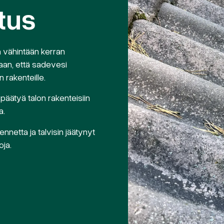
tus
 vähintään kerran
aan, että sadevesi
n rakenteille.
äätyä talon rakenteisiin
a.
netta ja talvisin jäätynyt
oja.