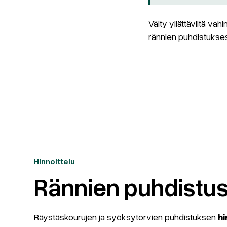
Välty yllättäviltä vah
rännien puhdistukses
Hinnoittelu
Rännien puhdistus
Räystäskourujen ja syöksytorvien puhdistuksen
hi