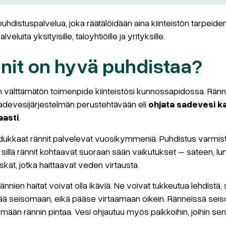
hdistuspalvelua, joka räätälöidään aina kiinteistön tarpeide
uita yksityisille, taloyhtiöille ja yrityksille.
nnit on hyvä puhdistaa?
n välttämätön toimenpide kiinteistösi kunnossapidossa. Rän
adevesijärjestelmän perustehtävään eli
ohjata sadevesi k
aasti
.
aadukkaat rännit palvelevat vuosikymmeniä. Puhdistus varmist
 sillä rännit kohtaavat suoraan sään vaikutukset – sateen, lu
skat, jotka haittaavat veden virtausta.
nnien haitat voivat olla ikäviä. Ne voivat tukkeutua lehdistä
i jää seisomaan, eikä pääse virtaamaan oikein. Ränneissä seis
ään rännin pintaa. Vesi ohjautuu myös paikkoihin, joihin sen e