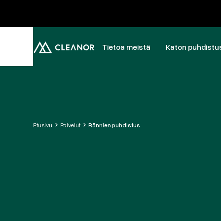
Tietoa meistä
Katon puhdistu
Etusivu
Palvelut
Rännien puhdistus