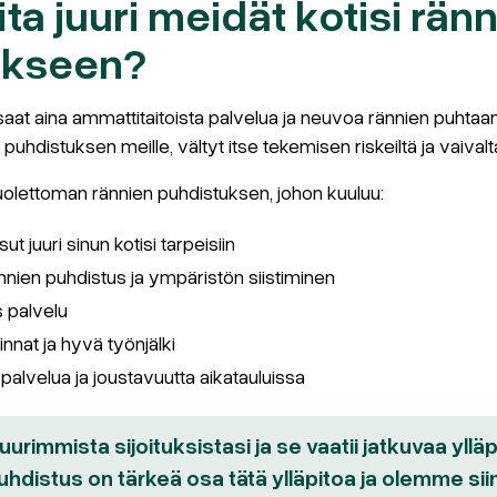
ita juuri meidät kotisi rän
ukseen?
saat aina ammattitaitoista palvelua ja neuvoa rännien puhtaa
puhdistuksen meille, vältyt itse tekemisen riskeiltä ja vaivalt
olettoman rännien puhdistuksen, johon kuuluu:
ut juuri sinun kotisi tarpeisiin
nnien puhdistus ja ympäristön siistiminen
 palvelu
innat ja hyvä työnjälki
alvelua ja joustavuutta aikatauluissa
suurimmista sijoituksistasi ja se vaatii jatkuvaa yllä
uhdistus on tärkeä osa tätä ylläpitoa ja olemme sii