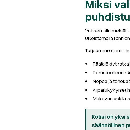
Miksi val
puhdist
Valitsemalla meidät, 
Ulkoistamalla rännien 
Tarjoamme sinulle hu
Räätälöidyt ratkais
Perusteellinen rä
Nopea ja tehokas
Kilpailukykyiset h
Mukavaa asiakasp
Kotisi on yksi 
säännöllinen p