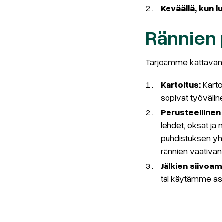
Keväällä, kun 
Rännien 
Tarjoamme kattavan 
Kartoitus:
Karto
sopivat työvälin
Perusteellinen
lehdet, oksat ja
puhdistuksen y
rännien vaativan
Jälkien siivoa
tai käytämme as