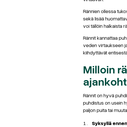
Rännien ollessa tuko
sekä lisää huomattav
voi tällöin halkaista r
Rännit kannattaa puh
veden virtaukseen ja
kiihdyttävät entisest
Milloin 
ajankoht
Rännit on hyvä puhdi
puhdistus on usein h
paljon puita tai muut
Syksyllä enne