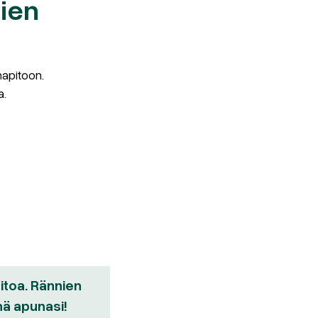
nien
napitoon.
a.
pitoa. Rännien
nä apunasi!