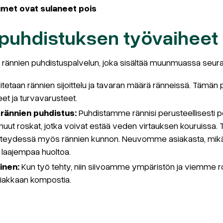
lumet ovat sulaneet pois
puhdistuksen työvaiheet
rännien puhdistuspalvelun, joka sisältää muunmuassa seura
itetaan rännien sijoittelu ja tavaran määrä ränneissä. Tämän 
eet ja turvavarusteet.
 rännien puhdistus:
Puhdistamme rännisi perusteellisesti
 muut roskat, jotka voivat estää veden virtauksen kouruissa
hteydessä myös rännien kunnon. Neuvomme asiakasta, mik
 laajempaa huoltoa.
minen:
Kun työ tehty, niin siivoamme ympäristön ja viemm
iakkaan kompostia.