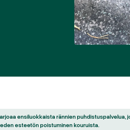
rjoaa ensiluokkaista rännien puhdistuspalvelua, jo
veden esteetön poistuminen kouruista.