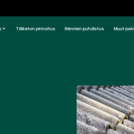
s
Tiilikaton pinnoitus
Rännien puhdistus
Muut palv