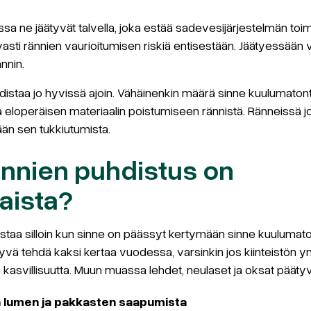
ssa ne jäätyvät talvella, joka estää sadevesijärjestelmän to
asti rännien vaurioitumisen riskiä entisestään. Jäätyessään v
ännin.
distaa jo hyvissä ajoin. Vähäinenkin määrä sinne kuulumaton
 eloperäisen materiaalin poistumiseen rännistä. Ränneissä j
ään sen tukkiutumista.
rännien puhdistus on
aista?
staa silloin kun sinne on päässyt kertymään sinne kuulumat
yvä tehdä kaksi kertaa vuodessa, varsinkin jos kiinteistön y
a kasvillisuutta. Muun muassa lehdet, neulaset ja oksat päätyv
n lumen ja pakkasten saapumista