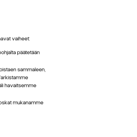
avat vaiheet:
pohjalta päätetään
 poistaen sammaleen,
. Tarkistamme
äli havaitsemme
e roskat mukanamme