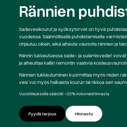
Rännien puhdis
Sadevesikourut ja syöksytorvet on hyvä puhdistaa
vuodessa. Säännöllisellä puhdistamisella varmistet
ohjautuu oikein, eikä aiheuta vaurioita rännien ja talo
Rännin tukkeutuessa sade- ja sulamisvedet voivat p
ja aiheuttaa kalliin remontin vaativia kosteusvaurioit
Rännien tukkeutuminen kuormittaa myös niiden raken
vesi voi myös halkaista kourun tai rikkoa sen saum
Vuositilauksella säästät -20% kokonaishinnasta.
Pyydä tarjous
Hinnasto