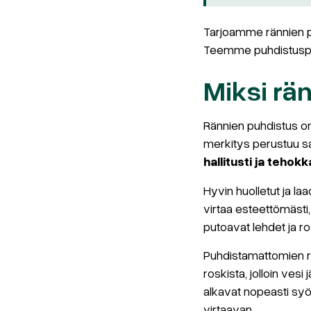
Tarjoamme rännien pu
Teemme puhdistuspalvel
Miksi rä
Rännien puhdistus o
merkitys perustuu s
hallitusti ja tehokk
Hyvin huolletut ja l
virtaa esteettömästi,
putoavat lehdet ja ro
Puhdistamattomien rä
roskista, jolloin ves
alkavat nopeasti syöm
virtaavan.