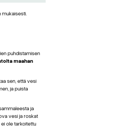
n mukaisesti.
nien puhdistamisen
atolta maahan
aa sen, että vesi
men, ja puista
, sammaleesta ja
ova vesi ja roskat
i ole tarkoitettu