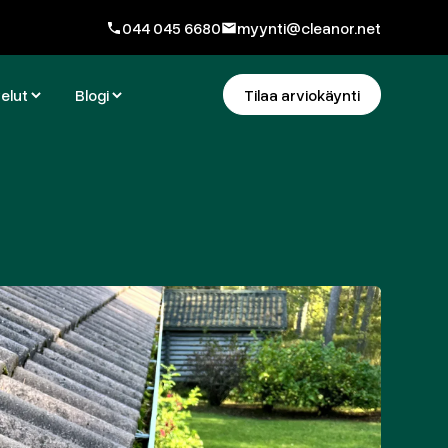
044 045 6680
myynti@cleanor.net
elut
Blogi
Tilaa arviokäynti