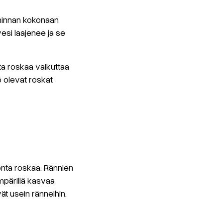
iminnan kokonaan
esi laajenee ja se
ta roskaa vaikuttaa
o olevat roskat
onta roskaa. Rännien
mpärillä kasvaa
ät usein ränneihin.