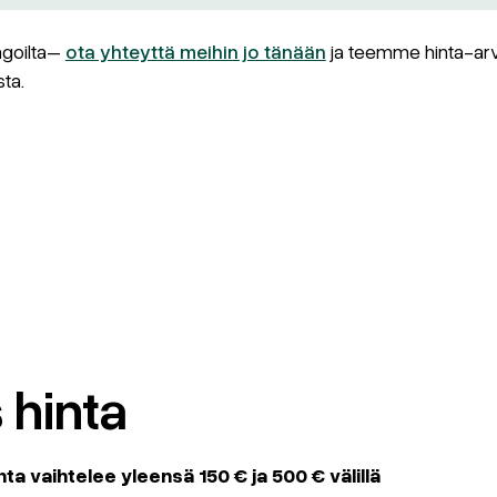
ingoilta–
ota yhteyttä meihin jo tänään
ja teemme hinta-arvi
ta.
 hinta
nta vaihtelee yleensä 150 € ja 500 € välillä