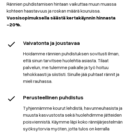
Rännien puhdistamisen hintaan vaikuttaa muun muassa
kohteen haastavuus ja roskan määrä kouruissa.
Vuosisopimuksella säästä kertakäynnin hinnasta
-20%.
Vaivatonta ja joustavaa
Hoidamme rännien puhdistuksen sovitusti ilman,
että sinun tarvitsee huolehtia asiasta. Tilaat
palvelun, me tulemme paikalle ja työ hoituu
tehokkaasti ja siististi. Sinulle jää puhtaat rännit ja
mieli rauhassa.
Perusteellinen puhdistus
Tyhjennämme kourut lehdistä, havunneuhasista ja
muusta kasvustosta sekä huolehdimme jätteiden
poisviennistä. Käymme läpi koko rännijärjestelmän
syöksytorvia myöten, jotta tulos on kerralla