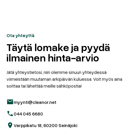
Ota yhteyttä
Täytä lomake ja pyydä
ilmainen hinta-arvio
Jätä yhteystietosi, niin olemme sinuun yhteydessä
viimeistään muutaman arkipäivän kuluessa. Voit myös aina
soittaa tai lähettää meille sähköpostia!
myynti@cleanor.net
044 045 6680
Varppikatu 18, 60200 Seinäjoki