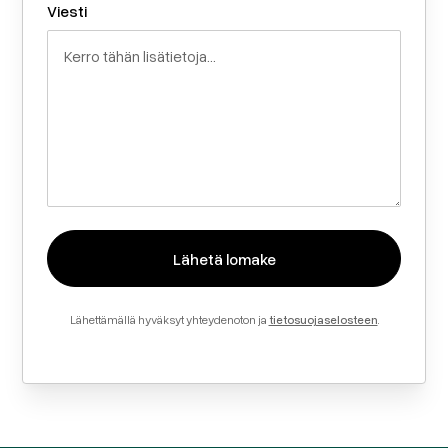
Viesti
Lähettämällä hyväksyt yhteydenoton ja
tietosuojaselosteen
.