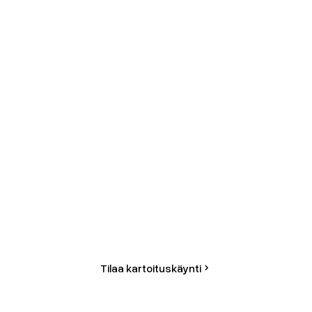
Tilaa ilmainen
kartoituskäynti
Ota meihin yhteyttä, niin sovitaan sinulle sopiva
ajankohta kartoituskäynnille. Sen pohjalta
laadimme tarjouksen juuri sinun tarpeisiisi.
Tilaa kartoituskäynti