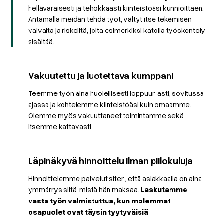
hellävaraisesti ja tehokkaasti kiinteistöäsi kunnioittaen.
Antamalla meidän tehdä työt, vältyt itse tekemisen
vaivalta ja riskeiltä, joita esimerkiksi katolla työskentely
sisältää.
Vakuutettu ja luotettava kumppani
Teemme työn aina huolellisesti loppuun asti, sovitussa
ajassa ja kohtelemme kiinteistöäsi kuin omaamme.
Olemme myös vakuuttaneet toimintamme sekä
itsemme kattavasti.
Läpinäkyvä hinnoittelu ilman piilokuluja
Hinnoittelemme palvelut siten, että asiakkaalla on aina
ymmärrys siitä, mistä hän maksaa.
Laskutamme
vasta työn valmistuttua, kun molemmat
osapuolet ovat täysin tyytyväisiä