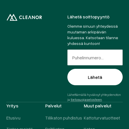
Lähetä soittopyyntö
Olemme sinuun yhteydessä
muutaman arkipäivän
kuluessa. Katsotaan tilanne
yhdessä kuntoon!
Lähettämällä hyväksyt yhteydenoton
ja
tietosuojaselosteen
.
Yritys
Palvelut
Muut palvelut
Etusivu
Tiilikaton puhdistus
Kattoturvatuotteet
Tietoa meistä
Peltikaton
Katon