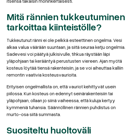
itsensä takaisin moninkertaisesti.
Mitä rännien tukkeutuminen
tarkoittaa kiinteistölle?
Tukkeutunut ränni ei ole pelkkä esteettinen ongelma. Vesi
alkaa valua väärään suuntaan, ja siitä seuraa ketju ongelmia.
Sadevesi voi päätyä julkisivulle, tihkua räystään läpi
yläpohjaan tai kerääntyä perustusten viereen. Ajan myötä
kosteus löytää tiensä rakenteisiin, ja se voi aiheuttaa kalliin
remontin vaativia kosteusvaurioita.
Erityisen ongelmallista on, että vauriot kehittyvät usein
piilossa. Kun kosteus on edennyt seinärakenteisiin tai
yläpohjaan, ollaan jo siinä vaiheessa, että kuluja kertyy
kymmeniä tuhansia. Säännöllinen rännien puhdistus on
murto-osa siitä summasta.
Suositeltu huoltoväli