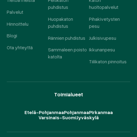
puhdistus
huoltopalvelut
Palvelut
Huopakaton
Pihakivetysten
Hinnoittelu
puhdistus
pesu
Blogi
Rännien puhdistus
Julkisivupesu
Ota yhteyttä
Sammaleen poisto
Ikkunanpesu
katolta
Tiilikaton pinnoitus
Toimialueet
Etelä-Pohjanmaa
Pohjanmaa
Pirkanmaa
Varsinais-Suomi
Jyväskylä