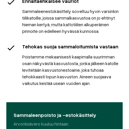
Ennaltaehkäisee vauriot
Sammaleenestokäsittely soveltuu hyvin varsinkin
tiilikatoille, joissa sammalkasvustoa on jo ehtinyt
hieman kertyä, mutta kattotiilien alkuperäinen
pinnoite on edelleen hyvässä kunnossa.
Tehokas suoja sammaloitumista vastaan
Poistamme mekaanisesti kaapimalla suurimman
osan näkyvästä kasvustosta, jonka jälkeen katolle
levitetään kasvustonestoaine, joka tuhoaa
tehokkaasti lopun kasvuston. Aineen suojaava
vaikutus kestää usean vuoden ajan.
Sammaleenpoisto ja -estokäsittely
Arvonlisävero kuuluu hintaan.