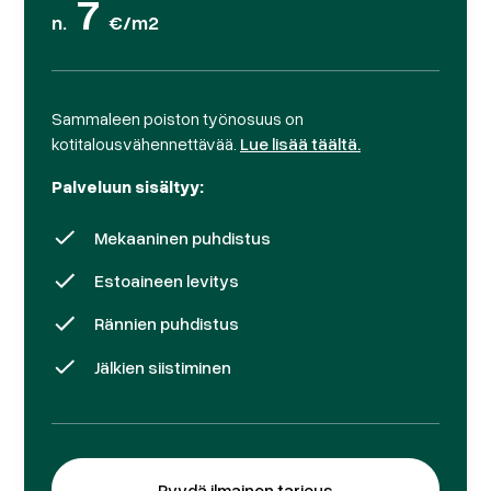
7
n.
€/m2
Sammaleen poiston työnosuus on
kotitalousvähennettävää.
Lue lisää täältä.
Palveluun sisältyy:
Mekaaninen puhdistus
Estoaineen levitys
Rännien puhdistus
Jälkien siistiminen
Pyydä ilmainen tarjous