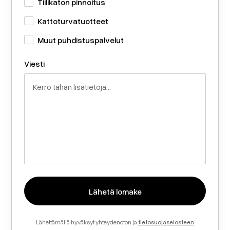
Tiilikaton pinnoitus
Kattoturvatuotteet
Muut puhdistuspalvelut
Viesti
Lähettämällä hyväksyt yhteydenoton ja
tietosuojaselosteen
.