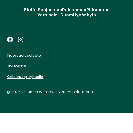
Etelä-Pohjanmaa
Pohjanmaa
Pirkanmaa
Varsinais-Suomi
Jyväskylä
Tietosuojaseloste
Sivukartta
Kotisivut yritykselle
© 2026 Cleanor Oy. Kaikki oikeudet pidätetään.