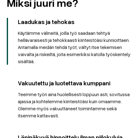
Miksi juuri me?
Laadukas ja tehokas
Käytämme välineitä, joilla työ saadaan tehtyä
hellävaraisesti ja tehokkaasti kiinteistöäsi kunnioittaen.
Antamalla meidän tehdä työt, vältyt itse tekemisen
vaivalta ja riskeiltä, joita esimerkiksi katolla työskentely
sisältää.
Vakuutettu ja luotettava kumppani
Teemme työn aina huolellisesti loppuun asti, sovitussa
ajassa ja kohtelemme kiinteistöäsi kuin omaamme.
Olemme myös vakuuttaneet toimintamme sekä
itsemme kattavasti.
Läpinäkyvä hinnoittelu ilman piilokuluja