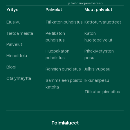
ja
tietosuojaselosteen
.
Yritys
Palvelut
Muut palvelut
Etusivu
Tiilikaton puhdistus
Kattoturvatuotteet
Tietoa meistä
Peltikaton
Katon
puhdistus
huoltopalvelut
Palvelut
Huopakaton
Pihakivetysten
Hinnoittelu
puhdistus
pesu
Blogi
Rännien puhdistus
Julkisivupesu
Ota yhteyttä
Sammaleen poisto
Ikkunanpesu
katolta
Tiilikaton pinnoitus
Toimialueet