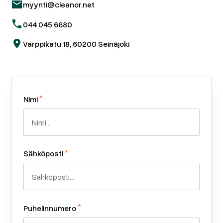
myynti@cleanor.net
044 045 6680
Varppikatu 18, 60200 Seinäjoki
*
Nimi
*
Sähköposti
*
Puhelinnumero