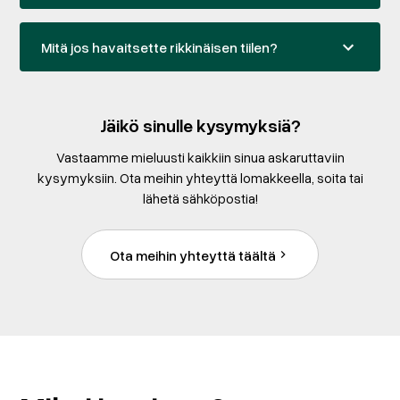
Mitä jos havaitsette rikkinäisen tiilen?
Vaihdamme rikkinäiset tiilet työn yhteydessä. Mikäli
asiakkaalla ei ole tiiliä omasta takaa, voimme hankkia
Jäikö sinulle kysymyksiä?
tiilet hintaan 5-8e per tiili. Suuremmista vaurioista
Vastaamme mieluusti kaikkiin sinua askaruttaviin
ilmoitamme ja annamme korjausehdotuksen.
kysymyksiin. Ota meihin yhteyttä lomakkeella, soita tai
lähetä sähköpostia!
Ota meihin yhteyttä täältä